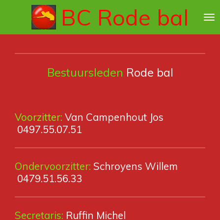
BC Rode bal
Ga
direct
naar
de
hoofdinhoud
Bestuursleden
Rode bal
Voorzitter:
Van Campenhout Jos
0497.55.07.51
Ondervoorzitter:
Schroyens Willem
0479.51.56.33
Secretaris:
Ruffin Michel